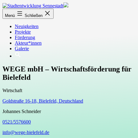
Zum
Inhalt
Stadtentwicklung
springen
Menü
Schließen
Sennestadt
Neuigkeiten
Projekte
Förderung
Akteur*innen
Galerie
WEGE mbH – Wirtschaftsförderung für
Bielefeld
Wirtschaft
Goldstraße 16-18, Bielefeld, Deutschland
Johannes Schneider
0521/5576600
info@wege-bielefeld.de