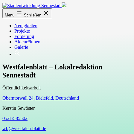
Zum
Inhalt
Stadtentwicklung
springen
Menü
Schließen
Sennestadt
Neuigkeiten
Projekte
Förderung
Akteur*innen
Galerie
Westfalenblatt – Lokalredaktion
Sennestadt
Öffentlichkeitsarbeit
Oberntorwall 24, Bielefeld, Deutschland
Kerstin Sewöster
0521/585502
wb@westfalen-blatt.de