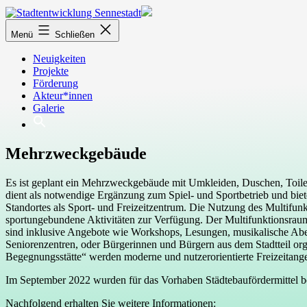
Zum
Inhalt
Stadtentwicklung
springen
Menü
Schließen
Sennestadt
Neuigkeiten
Projekte
Förderung
Akteur*innen
Galerie
Mehrzweckgebäude
Es ist geplant ein Mehrzweckgebäude mit Umkleiden, Duschen, Toile
dient als notwendige Ergänzung zum Spiel- und Sportbetrieb und biet
Standortes als Sport- und Freizeitzentrum. Die Nutzung des Multifunk
sportungebundene Aktivitäten zur Verfügung. Der Multifunktionsraum 
sind inklusive Angebote wie Workshops, Lesungen, musikalische Abend
Seniorenzentren, oder Bürgerinnen und Bürgern aus dem Stadtteil or
Begegnungsstätte“ werden moderne und nutzerorientierte Freizeitange
Im September 2022 wurden für das Vorhaben Städtebaufördermittel 
Nachfolgend erhalten Sie weitere Informationen: